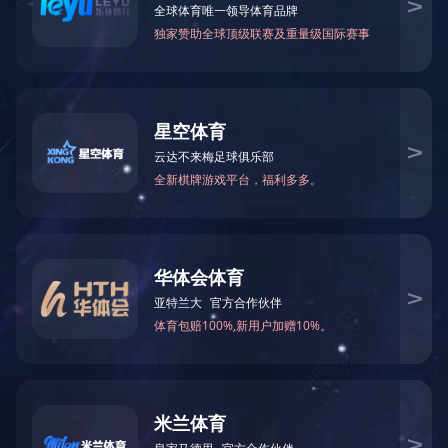
栏目
案例
留言
拨号